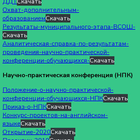
ДДТ
Скачать
Охват-дополнительным-
образованием
Скачать
Результаты-муниципального-этапа-ВСОШ-
Скачать
Аналитическая-справка-по-результатам-
проведения-научно-практической-
конференции-обучающихся-
Скачать
Научно-практическая конференция
(НПК)
Положение-о-научно-практической-
конференции-обучающихся-НПК
Скачать
Приказ-о-НПК
Скачать
Конкурс-проектов-на-английском-
языке
Скачать
Открытие-2020
Скачать