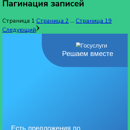
Пагинация записей
Страница
1
Страница
2
…
Страница
19
Следующий
Решаем вместе
Есть предложения по