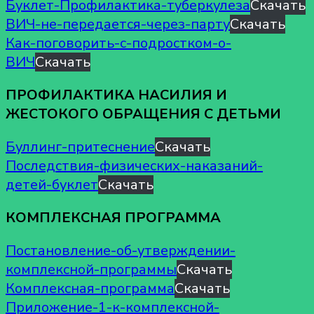
Буклет-Профилактика-туберкулеза
Скачать
ВИЧ-не-передается-через-парту
Скачать
Как-поговорить-с-подростком-о-
ВИЧ
Скачать
ПРОФИЛАКТИКА НАСИЛИЯ И
ЖЕСТОКОГО ОБРАЩЕНИЯ С ДЕТЬМИ
Буллинг-притеснение
Скачать
Последствия-физических-наказаний-
детей-буклет
Скачать
КОМПЛЕКСНАЯ ПРОГРАММА
Постановление-об-утверждении-
комплексной-программы
Скачать
Комплексная-программа
Скачать
Приложение-1-к-комплексной-