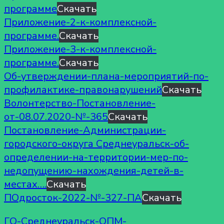
программе
Скачать
Приложение-2-к-комплексной-
программе.
Скачать
Приложение-3-к-комплексной-
программе.
Скачать
Об-утверждении-плана-мероприятий-по-
профилактике-правонарушений
Скачать
Волонтерство-Постановление-
от-08.07.2020-№-365
Скачать
Постановление-Администрации-
городского-округа Среднеуральск-об-
определении-на-территории-мер-по-
недопущению-нахождения-детей-в-
местах….
Скачать
ПОдросток-2022-№-327-ПА
Скачать
ГО-Среднеуральск-ОПМ-