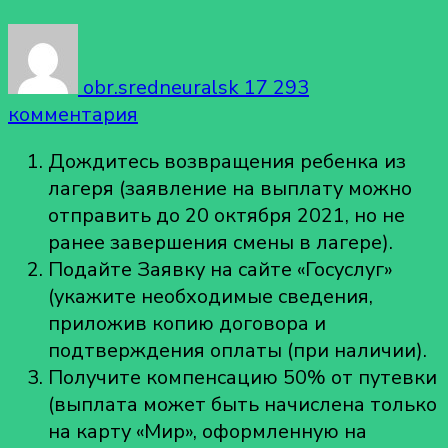
obr.sredneuralsk
17 293
к
комментария
записи
Дождитесь возвращения ребенка из
Государство
лагеря (заявление на выплату можно
возмещает
отправить до 20 октября 2021, но не
половину
ранее завершения смены в лагере).
стоимости
Подайте Заявку на сайте «Госуслуг»
за
(укажите необходимые сведения,
путевки
приложив копию договора и
в
подтверждения оплаты (при наличии).
детские
Получите компенсацию 50% от путевки
лагеря,
(выплата может быть начислена только
купленные
на карту «Мир», оформленную на
до