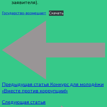
заявителя).
25
мая
Государство-возмещает
Скачать
2021
года
—
чтобы
получить
возврат,
направьте
заявление
на
сайте
«Госуслуг»
Предыдущая статья
Конкурс для молодёжи
с
«Вместе против коррупции!»
15
июня
Следующая статья