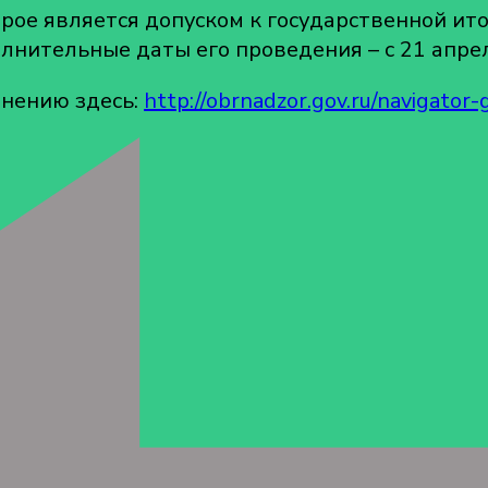
рое является допуском к государственной ито
лнительные даты его проведения – с 21 апреля
инению здесь:
http://obrnadzor.gov.ru/navigator-