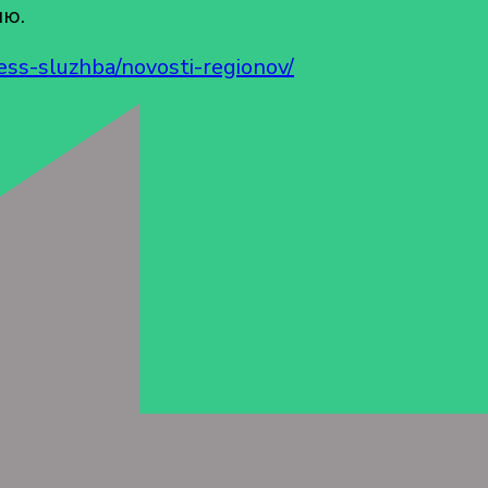
ию.
ress-sluzhba/novosti-regionov/