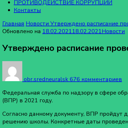
ПРОТИВОДЕЙСТВИЕ КОРРУПЦИИ
Контакты
Главная
Новости
Утверждено расписание про
Обновлено на
18.02.2021
18.02.2021
Новости
Утверждено расписание прове
к
за
obr.sredneuralsk
676 комментариев
У
р
Федеральная служба по надзору в сфере обр
п
(ВПР) в 2021 году.
вс
п
Согласно данному документу, ВПР пройдут д
р
решению школы. Конкретные даты проведени
в