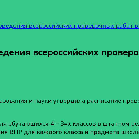
ведения всероссийских проверочных работ в
дения всероссийских проверо
писи
тверждено
асписание
азования и науки утвердила расписание пров
роведения
ероссийских
роверочных
ля обучающихся 4 – 8=х классов в штатном ре
абот
я ВПР для каждого класса и предмета школы