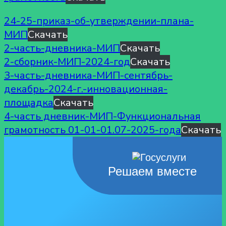
24-25-приказ-об-утверждении-плана-
МИП
Скачать
2-часть-дневника-МИП
Скачать
2-сборник-МИП-2024-год
Скачать
3-часть-дневника-МИП-сентябрь-
декабрь-2024-г.-инновационная-
площадка
Скачать
4-часть дневник-МИП-Функциональная
грамотность 01-01-01.07-2025-года
Скачать
Решаем вместе