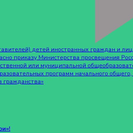
тавителей) детей иностранных граждан и ли
гласно приказу Министерства просвещения Рос
ственной или муниципальной общеобразовате
бразовательных программ начального общего,
з гражданства»
ои»!