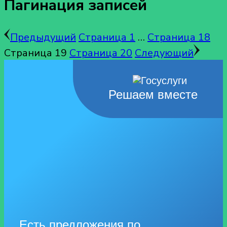
Пагинация записей
Предыдущий
Страница
1
…
Страница
18
Страница
19
Страница
20
Следующий
Решаем вместе
Есть предложения по